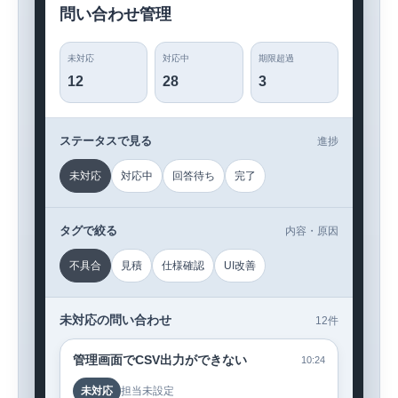
問い合わせ管理
未対応
対応中
期限超過
12
28
3
ステータスで見る
進捗
未対応
対応中
回答待ち
完了
タグで絞る
内容・原因
不具合
見積
仕様確認
UI改善
未対応の問い合わせ
12件
管理画面でCSV出力ができない
10:24
未対応
担当未設定