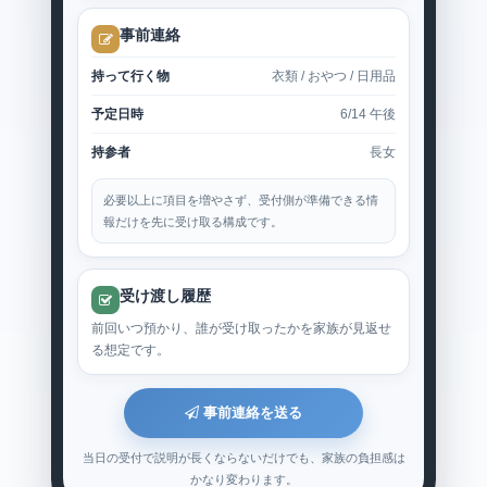
事前連絡
持って行く物
衣類 / おやつ / 日用品
予定日時
6/14 午後
持参者
長女
必要以上に項目を増やさず、受付側が準備できる情
報だけを先に受け取る構成です。
受け渡し履歴
前回いつ預かり、誰が受け取ったかを家族が見返せ
る想定です。
事前連絡を送る
当日の受付で説明が長くならないだけでも、家族の負担感は
かなり変わります。