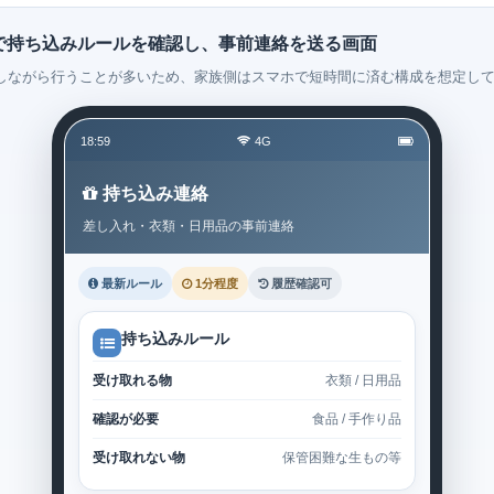
で持ち込みルールを確認し、事前連絡を送る画面
しながら行うことが多いため、家族側はスマホで短時間に済む構成を想定し
18:59
4G
持ち込み連絡
差し入れ・衣類・日用品の事前連絡
最新ルール
1分程度
履歴確認可
持ち込みルール
受け取れる物
衣類 / 日用品
確認が必要
食品 / 手作り品
受け取れない物
保管困難な生もの等