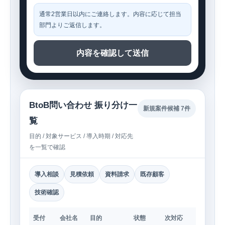
通常2営業日以内にご連絡します。内容に応じて担当
部門よりご返信します。
内容を確認して送信
BtoB問い合わせ 振り分け一
新規案件候補 7件
覧
目的 / 対象サービス / 導入時期 / 対応先
を一覧で確認
導入相談
見積依頼
資料請求
既存顧客
技術確認
受付
会社名
目的
状態
次対応