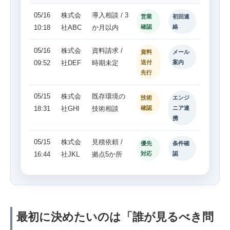
05/16
株式会
導入相談 / 3
営業
初回連
10:18
社ABC
か月以内
確認
絡
05/16
株式会
資料請求 /
資料
メール
09:52
社DEF
時期未定
送付
案内
先行
05/15
株式会
既存環境の
技術
エンジ
18:31
社GHI
技術相談
確認
ニア連
携
05/15
株式会
見積依頼 /
優先
条件確
16:44
社JKL
拠点5か所
対応
認
最初に決めたいのは「誰が見るべき問