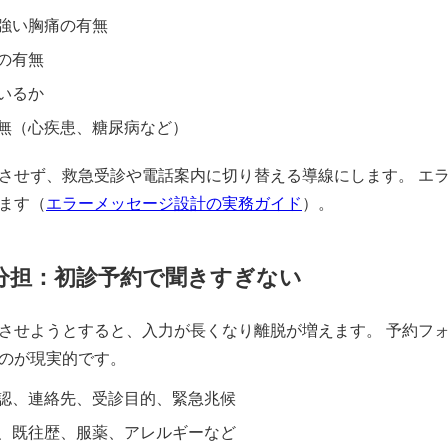
強い胸痛の有無
の有無
いるか
無（心疾患、糖尿病など）
させず、救急受診や電話案内に切り替える導線にします。 エ
ます（
エラーメッセージ設計の実務ガイド
）。
割分担：初診予約で聞きすぎない
させようとすると、入力が長くなり離脱が増えます。 予約フ
のが現実的です。
認、連絡先、受診目的、緊急兆候
、既往歴、服薬、アレルギーなど