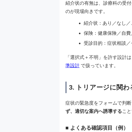
紹介状の有無は、診療科の受付
のが現場向きです。
紹介状：あり／なし／
保険：健康保険／自費
受診目的：症状相談／
「選択式＋不明」を許す設計は
準設計
で扱っています。
3. トリアージに関
症状の緊急度をフォームで判断
ず、適切な案内へ誘導する
こと
■ よくある確認項目（例）