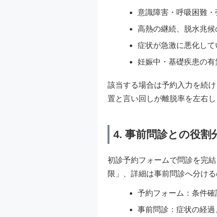
意識障害・呼吸困難・
高熱の継続、脱水兆候
症状が急激に悪化して
妊娠中・基礎疾患の有
該当する場合は予約入力を続け
置と言い回しが離脱率を左右し
4. 事前問診との役
初診予約フォームで問診を完結
限」、詳細は事前問診へ分ける
予約フォーム：条件確
事前問診：症状の経過