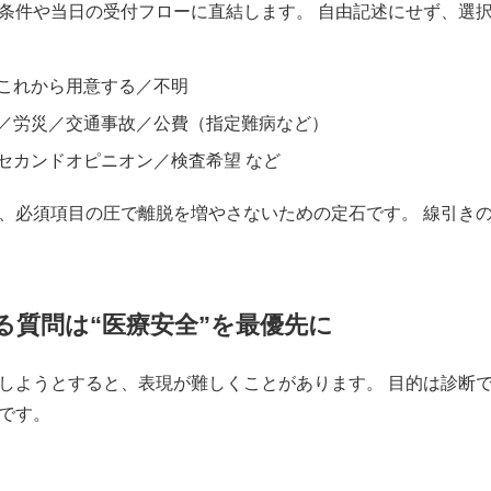
条件や当日の受付フローに直結します。 自由記述にせず、選
これから用意する／不明
／労災／交通事故／公費（指定難病など）
セカンドオピニオン／検査希望 など
、必須項目の圧で離脱を増やさないための定石です。 線引き
わる質問は“医療安全”を最優先に
しようとすると、表現が難しくことがあります。 目的は診断
です。