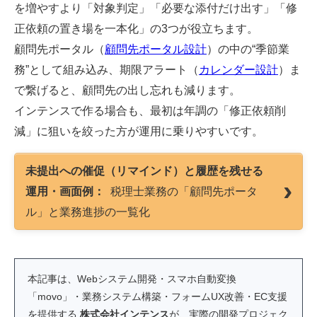
を増やすより「対象判定」「必要な添付だけ出す」「修
正依頼の置き場を一本化」の3つが役立ちます。
顧問先ポータル（
顧問先ポータル設計
）の中の“季節業
務”として組み込み、期限アラート（
カレンダー設計
）ま
で繋げると、顧問先の出し忘れも減ります。
インテンスで作る場合も、最初は年調の「修正依頼削
減」に狙いを絞った方が運用に乗りやすいです。
未提出への催促（リマインド）と履歴を残せる
運用・画面例：
税理士業務の「顧問先ポータ
ル」と業務進捗の一覧化
本記事は、Webシステム開発・スマホ自動変換
「movo」・業務システム構築・フォームUX改善・EC支援
を提供する
株式会社インテンス
が、実際の開発プロジェク