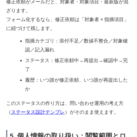
修正依頼がメールだと、対象者・対象項目・最新版が混
ざります。
フォーム化するなら、修正依頼は「対象者 × 指摘項目」
に紐づけて残します。
指摘カテゴリ：添付不足／数値不整合／対象確
認／記入漏れ
ステータス：修正依頼中→再提出→確認中→完
了
履歴：いつ誰が修正依頼、いつ誰が再提出した
か
このステータスの作り方は、問い合わせ運用の考え方
（
ステータス設計テンプレ
）がそのまま使えます。
5. 個人情報の取り扱い：閲覧範囲とロ