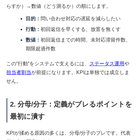
らすか）→数値（どう測るか）の順にします。
目的：
問い合わせ対応の遅延を減らしたい
行動：
初回返信を早くする、放置を無くす
数値：
初回返信までの時間、未対応滞留件数、
期限超過件数
この“行動”をシステムで支えるには、
ステータス運用
や
担当者割当
が前提になります。KPIは単独では成立しま
せん。
2. 分母/分子：定義がブレるポイントを
最初に潰す
KPIが揉める原因の多くは、分母/分子のブレです。代表