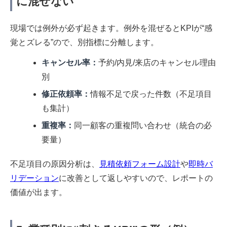
に混ぜない
現場では例外が必ず起きます。例外を混ぜるとKPIが“感
覚とズレる”ので、別指標に分離します。
キャンセル率：
予約/内見/来店のキャンセル理由
別
修正依頼率：
情報不足で戻った件数（不足項目
も集計）
重複率：
同一顧客の重複問い合わせ（統合の必
要量）
不足項目の原因分析は、
見積依頼フォーム設計
や
即時バ
リデーション
に改善として返しやすいので、レポートの
価値が出ます。