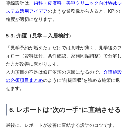
導線設計は、
歯科・皮膚科・美容クリニック向けWebシ
ステム活用アイデア
のような業務像から入ると、KPIの
粒度が適切になります。
5-3. 介護（見学→入居検討）
「見学予約が増えた」だけでは意味が薄く、見学後のフ
ォロー（資料送付、条件確認、家族同席調整）で分解し
た方が改善に繋がります。
入力項目の不足は修正依頼の原因になるので、
介護施設
の必須項目まとめ
のように“前提回収”を強める施策に返
せます。
6. レポートは“次の一手”に直結させる
最後に、レポートが改善に直結する設計のコツです。