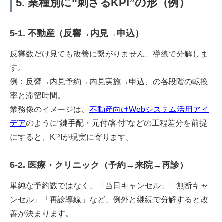
5. 業種別に“刺さるKPI”の形（例）
5-1. 不動産（反響→内見→申込）
反響数だけ見ても改善に繋がりません。導線で分解しま
す。
例：反響→内見予約→内見実施→申込、の各段階の転換
率と滞留時間。
業務像のイメージは、
不動産向けWebシステム活用アイ
デア
のように“鍵手配・元付/客付”などの工程差分を前提
にすると、KPIが現実に寄ります。
5-2. 医療・クリニック（予約→来院→再診）
単純な予約数ではなく、「当日キャンセル」「無断キャ
ンセル」「再診導線」など、例外と継続で分解すると改
善が決まります。