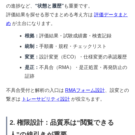
の進捗など、
“状態と履歴”
も重要です。
評価結果を探せる形でまとめる考え方は
評価データまと
め
が土台になります。
根拠：
評価結果・試験成績書・検査記録
統制：
手順書・規程・チェックリスト
変更：
設計変更（ECO）・仕様変更の承認履歴
是正：
不具合（RMA）・是正処置・再発防止の
証跡
不具合受付と解析の入口は
RMAフォーム設計
、設変との
繋ぎは
トレーサビリティ設計
が役立ちます。
2. 権限設計：品質系は“閲覧できる
人”の線引きが重要