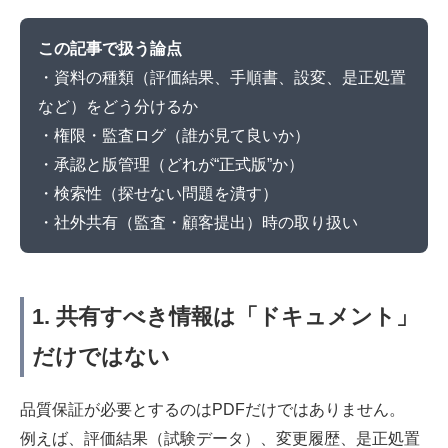
この記事で扱う論点
・資料の種類（評価結果、手順書、設変、是正処置
など）をどう分けるか
・権限・監査ログ（誰が見て良いか）
・承認と版管理（どれが“正式版”か）
・検索性（探せない問題を潰す）
・社外共有（監査・顧客提出）時の取り扱い
1. 共有すべき情報は「ドキュメント」
だけではない
品質保証が必要とするのはPDFだけではありません。
例えば、評価結果（試験データ）、変更履歴、是正処置