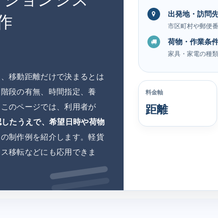
出発地・訪問
作
市区町村や郵便
荷物・作業条
家具・家電の種
は、移動距離だけで決まるとは
、階段の有無、時間指定、養
料金軸
。このページでは、利用者が
距離
認したうえで、希望日時や荷物
ムの制作例を紹介します。軽貨
ィス移転などにも応用できま